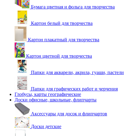
Бумага цветная и фольга для творчества
Картон белый для творчества
Картон плакатный для творчества
Картон цветной для творчества
Папки для акварели, акрила, гуаши, пастели
Папки для графических работ и черчения
Глобусы, карты географические
Доски офисные, школьные, флипчарты
Аксессуары для досок и флипчартов
Доски детские