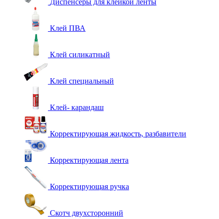
Диспенсеры для клейкой ленты
Клей ПВА
Клей силикатный
Клей специальный
Клей- карандаш
Корректирующая жидкость, разбавители
Корректирующая лента
Корректирующая ручка
Скотч двухсторонний