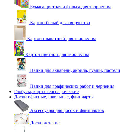
Бумага цветная и фольга для творчества
Картон белый для творчества
Картон плакатный для творчества
Картон цветной для творчества
Папки для акварели, акрила, гуаши, пастели
Папки для графических работ и черчения
Глобусы, карты географические
Доски офисные, школьные, флипчарты
Аксессуары для досок и флипчартов
Доски детские