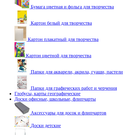
Бумага цветная и фольга для творчества
Картон белый для творчества
Картон плакатный для творчества
Картон цветной для творчества
Папки для акварели, акрила, гуаши, пастели
Папки для графических работ и черчения
Глобусы, карты географические
Доски офисные, школьные, флипчарты
Аксессуары для досок и флипчартов
Доски детские