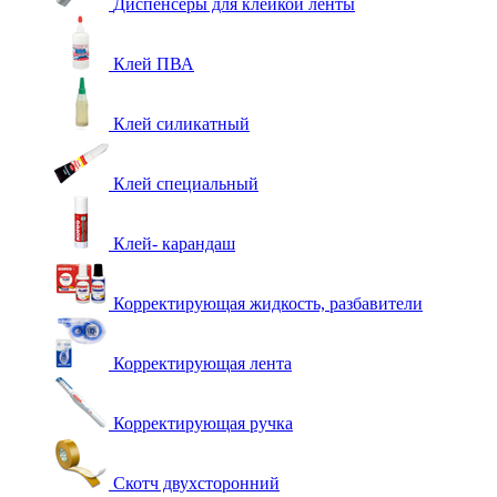
Диспенсеры для клейкой ленты
Клей ПВА
Клей силикатный
Клей специальный
Клей- карандаш
Корректирующая жидкость, разбавители
Корректирующая лента
Корректирующая ручка
Скотч двухсторонний