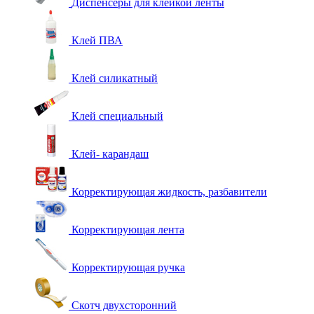
Диспенсеры для клейкой ленты
Клей ПВА
Клей силикатный
Клей специальный
Клей- карандаш
Корректирующая жидкость, разбавители
Корректирующая лента
Корректирующая ручка
Скотч двухсторонний