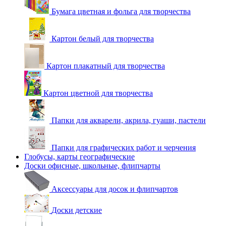
Бумага цветная и фольга для творчества
Картон белый для творчества
Картон плакатный для творчества
Картон цветной для творчества
Папки для акварели, акрила, гуаши, пастели
Папки для графических работ и черчения
Глобусы, карты географические
Доски офисные, школьные, флипчарты
Аксессуары для досок и флипчартов
Доски детские