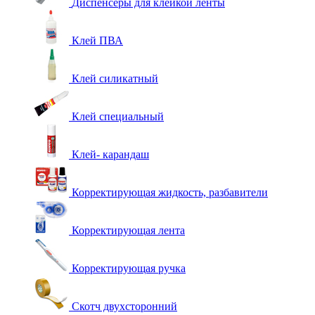
Диспенсеры для клейкой ленты
Клей ПВА
Клей силикатный
Клей специальный
Клей- карандаш
Корректирующая жидкость, разбавители
Корректирующая лента
Корректирующая ручка
Скотч двухсторонний