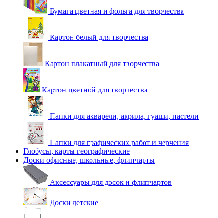
Бумага цветная и фольга для творчества
Картон белый для творчества
Картон плакатный для творчества
Картон цветной для творчества
Папки для акварели, акрила, гуаши, пастели
Папки для графических работ и черчения
Глобусы, карты географические
Доски офисные, школьные, флипчарты
Аксессуары для досок и флипчартов
Доски детские