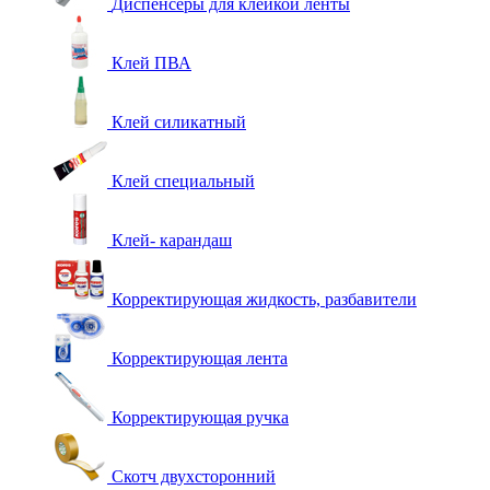
Диспенсеры для клейкой ленты
Клей ПВА
Клей силикатный
Клей специальный
Клей- карандаш
Корректирующая жидкость, разбавители
Корректирующая лента
Корректирующая ручка
Скотч двухсторонний