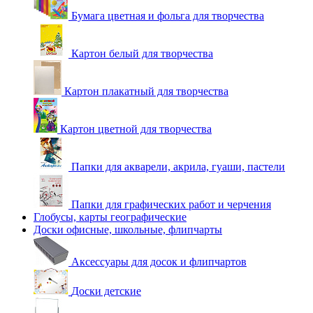
Бумага цветная и фольга для творчества
Картон белый для творчества
Картон плакатный для творчества
Картон цветной для творчества
Папки для акварели, акрила, гуаши, пастели
Папки для графических работ и черчения
Глобусы, карты географические
Доски офисные, школьные, флипчарты
Аксессуары для досок и флипчартов
Доски детские