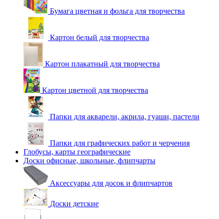
Бумага цветная и фольга для творчества
Картон белый для творчества
Картон плакатный для творчества
Картон цветной для творчества
Папки для акварели, акрила, гуаши, пастели
Папки для графических работ и черчения
Глобусы, карты географические
Доски офисные, школьные, флипчарты
Аксессуары для досок и флипчартов
Доски детские