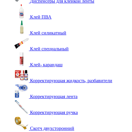
Диспенсеры для клейкой ленты
Клей ПВА
Клей силикатный
Клей специальный
Клей- карандаш
Корректирующая жидкость, разбавители
Корректирующая лента
Корректирующая ручка
Скотч двухсторонний