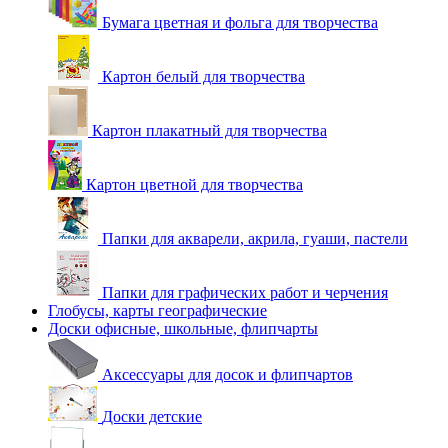
Бумага цветная и фольга для творчества
Картон белый для творчества
Картон плакатный для творчества
Картон цветной для творчества
Папки для акварели, акрила, гуаши, пастели
Папки для графических работ и черчения
Глобусы, карты географические
Доски офисные, школьные, флипчарты
Аксессуары для досок и флипчартов
Доски детские