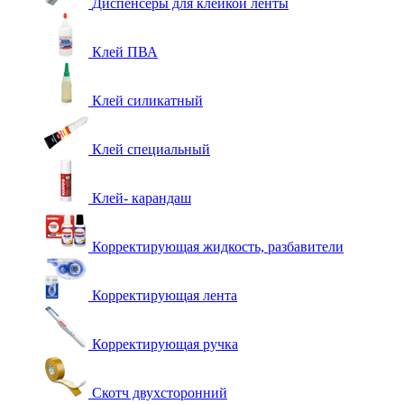
Диспенсеры для клейкой ленты
Клей ПВА
Клей силикатный
Клей специальный
Клей- карандаш
Корректирующая жидкость, разбавители
Корректирующая лента
Корректирующая ручка
Скотч двухсторонний