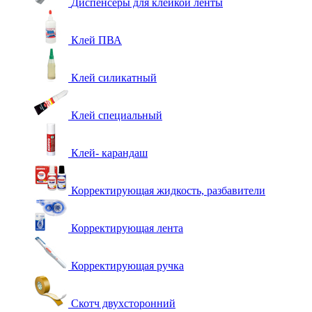
Диспенсеры для клейкой ленты
Клей ПВА
Клей силикатный
Клей специальный
Клей- карандаш
Корректирующая жидкость, разбавители
Корректирующая лента
Корректирующая ручка
Скотч двухсторонний