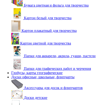
Бумага цветная и фольга для творчества
Картон белый для творчества
Картон плакатный для творчества
Картон цветной для творчества
Папки для акварели, акрила, гуаши, пастели
Папки для графических работ и черчения
Глобусы, карты географические
Доски офисные, школьные, флипчарты
Аксессуары для досок и флипчартов
Доски детские