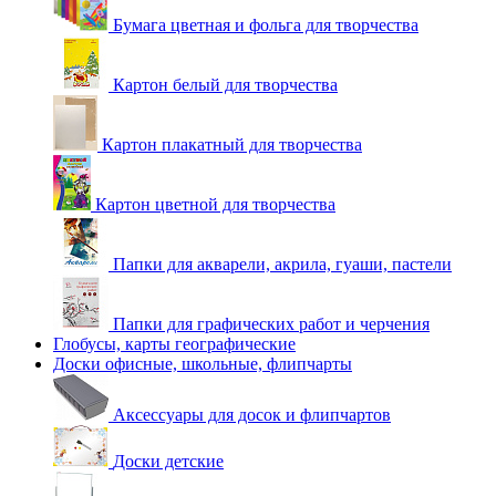
Бумага цветная и фольга для творчества
Картон белый для творчества
Картон плакатный для творчества
Картон цветной для творчества
Папки для акварели, акрила, гуаши, пастели
Папки для графических работ и черчения
Глобусы, карты географические
Доски офисные, школьные, флипчарты
Аксессуары для досок и флипчартов
Доски детские