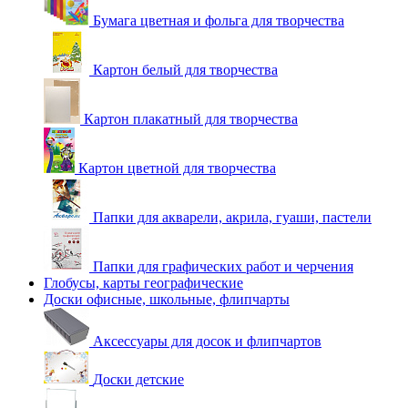
Бумага цветная и фольга для творчества
Картон белый для творчества
Картон плакатный для творчества
Картон цветной для творчества
Папки для акварели, акрила, гуаши, пастели
Папки для графических работ и черчения
Глобусы, карты географические
Доски офисные, школьные, флипчарты
Аксессуары для досок и флипчартов
Доски детские