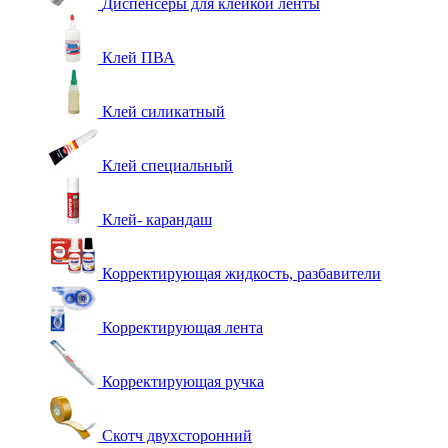
Диспенсеры для клейкой ленты
Клей ПВА
Клей силикатный
Клей специальный
Клей- карандаш
Корректирующая жидкость, разбавители
Корректирующая лента
Корректирующая ручка
Скотч двухсторонний