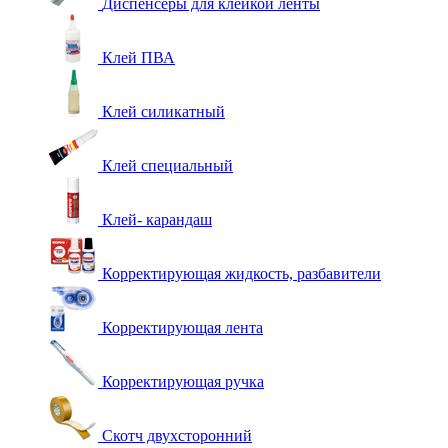
Диспенсеры для клейкой ленты
Клей ПВА
Клей силикатный
Клей специальный
Клей- карандаш
Корректирующая жидкость, разбавители
Корректирующая лента
Корректирующая ручка
Скотч двухсторонний