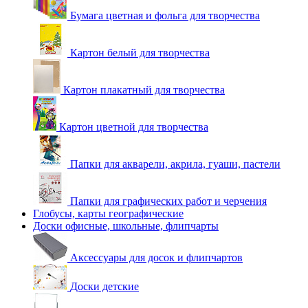
Бумага цветная и фольга для творчества
Картон белый для творчества
Картон плакатный для творчества
Картон цветной для творчества
Папки для акварели, акрила, гуаши, пастели
Папки для графических работ и черчения
Глобусы, карты географические
Доски офисные, школьные, флипчарты
Аксессуары для досок и флипчартов
Доски детские