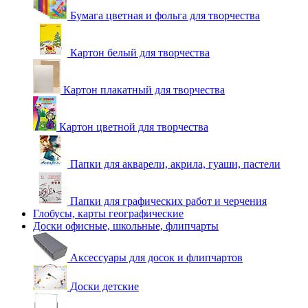
Бумага цветная и фольга для творчества
Картон белый для творчества
Картон плакатный для творчества
Картон цветной для творчества
Папки для акварели, акрила, гуаши, пастели
Папки для графических работ и черчения
Глобусы, карты географические
Доски офисные, школьные, флипчарты
Аксессуары для досок и флипчартов
Доски детские