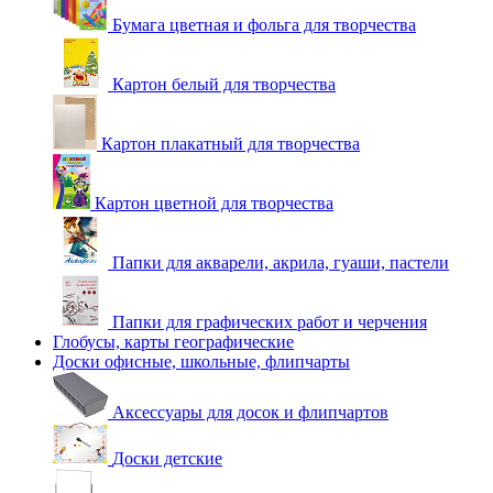
Бумага цветная и фольга для творчества
Картон белый для творчества
Картон плакатный для творчества
Картон цветной для творчества
Папки для акварели, акрила, гуаши, пастели
Папки для графических работ и черчения
Глобусы, карты географические
Доски офисные, школьные, флипчарты
Аксессуары для досок и флипчартов
Доски детские