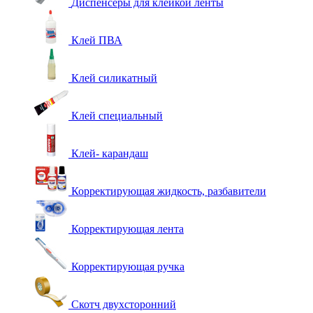
Диспенсеры для клейкой ленты
Клей ПВА
Клей силикатный
Клей специальный
Клей- карандаш
Корректирующая жидкость, разбавители
Корректирующая лента
Корректирующая ручка
Скотч двухсторонний