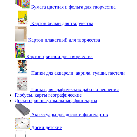
Бумага цветная и фольга для творчества
Картон белый для творчества
Картон плакатный для творчества
Картон цветной для творчества
Папки для акварели, акрила, гуаши, пастели
Папки для графических работ и черчения
Глобусы, карты географические
Доски офисные, школьные, флипчарты
Аксессуары для досок и флипчартов
Доски детские