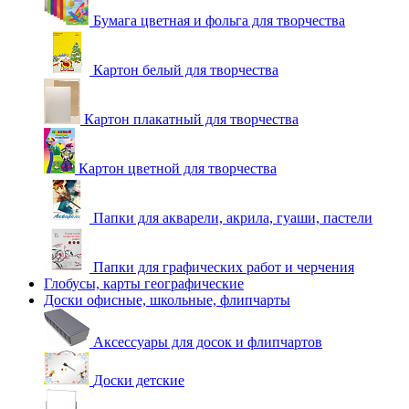
Бумага цветная и фольга для творчества
Картон белый для творчества
Картон плакатный для творчества
Картон цветной для творчества
Папки для акварели, акрила, гуаши, пастели
Папки для графических работ и черчения
Глобусы, карты географические
Доски офисные, школьные, флипчарты
Аксессуары для досок и флипчартов
Доски детские