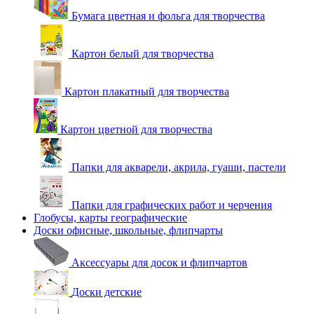
Бумага цветная и фольга для творчества
Картон белый для творчества
Картон плакатный для творчества
Картон цветной для творчества
Папки для акварели, акрила, гуаши, пастели
Папки для графических работ и черчения
Глобусы, карты географические
Доски офисные, школьные, флипчарты
Аксессуары для досок и флипчартов
Доски детские