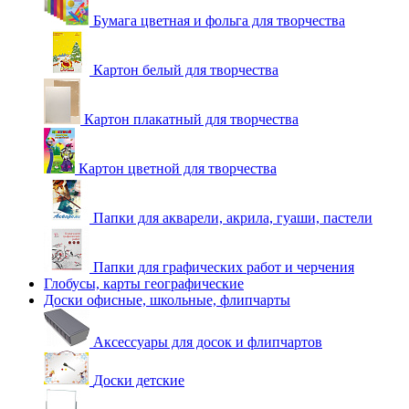
Бумага цветная и фольга для творчества
Картон белый для творчества
Картон плакатный для творчества
Картон цветной для творчества
Папки для акварели, акрила, гуаши, пастели
Папки для графических работ и черчения
Глобусы, карты географические
Доски офисные, школьные, флипчарты
Аксессуары для досок и флипчартов
Доски детские