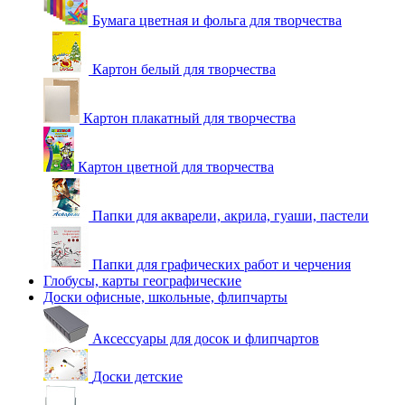
Бумага цветная и фольга для творчества
Картон белый для творчества
Картон плакатный для творчества
Картон цветной для творчества
Папки для акварели, акрила, гуаши, пастели
Папки для графических работ и черчения
Глобусы, карты географические
Доски офисные, школьные, флипчарты
Аксессуары для досок и флипчартов
Доски детские