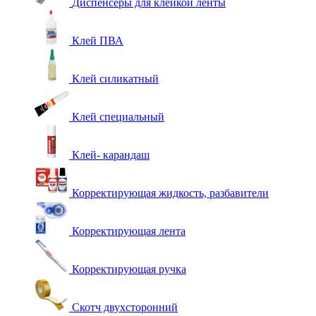
Диспенсеры для клейкой ленты
Клей ПВА
Клей силикатный
Клей специальный
Клей- карандаш
Корректирующая жидкость, разбавители
Корректирующая лента
Корректирующая ручка
Скотч двухсторонний