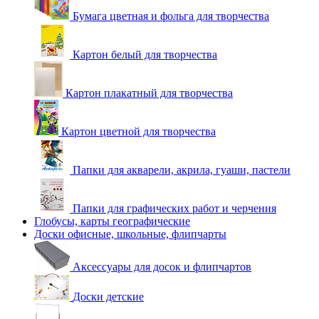
Бумага цветная и фольга для творчества
Картон белый для творчества
Картон плакатный для творчества
Картон цветной для творчества
Папки для акварели, акрила, гуаши, пастели
Папки для графических работ и черчения
Глобусы, карты географические
Доски офисные, школьные, флипчарты
Аксессуары для досок и флипчартов
Доски детские