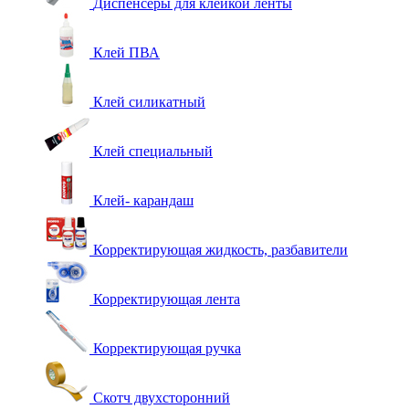
Диспенсеры для клейкой ленты
Клей ПВА
Клей силикатный
Клей специальный
Клей- карандаш
Корректирующая жидкость, разбавители
Корректирующая лента
Корректирующая ручка
Скотч двухсторонний