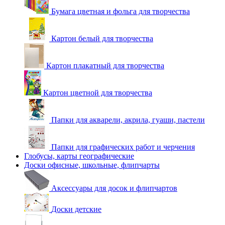
Бумага цветная и фольга для творчества
Картон белый для творчества
Картон плакатный для творчества
Картон цветной для творчества
Папки для акварели, акрила, гуаши, пастели
Папки для графических работ и черчения
Глобусы, карты географические
Доски офисные, школьные, флипчарты
Аксессуары для досок и флипчартов
Доски детские