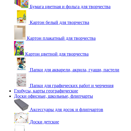
Бумага цветная и фольга для творчества
Картон белый для творчества
Картон плакатный для творчества
Картон цветной для творчества
Папки для акварели, акрила, гуаши, пастели
Папки для графических работ и черчения
Глобусы, карты географические
Доски офисные, школьные, флипчарты
Аксессуары для досок и флипчартов
Доски детские