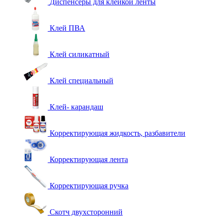
Диспенсеры для клейкой ленты
Клей ПВА
Клей силикатный
Клей специальный
Клей- карандаш
Корректирующая жидкость, разбавители
Корректирующая лента
Корректирующая ручка
Скотч двухсторонний