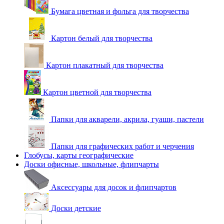
Бумага цветная и фольга для творчества
Картон белый для творчества
Картон плакатный для творчества
Картон цветной для творчества
Папки для акварели, акрила, гуаши, пастели
Папки для графических работ и черчения
Глобусы, карты географические
Доски офисные, школьные, флипчарты
Аксессуары для досок и флипчартов
Доски детские