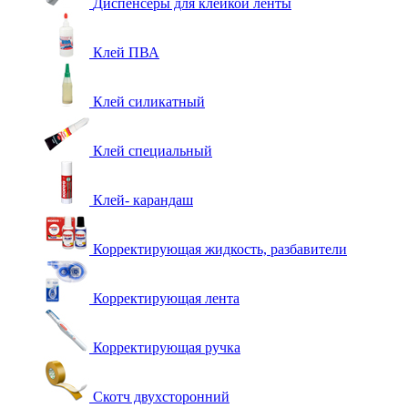
Диспенсеры для клейкой ленты
Клей ПВА
Клей силикатный
Клей специальный
Клей- карандаш
Корректирующая жидкость, разбавители
Корректирующая лента
Корректирующая ручка
Скотч двухсторонний