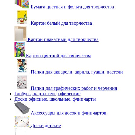
Бумага цветная и фольга для творчества
Картон белый для творчества
Картон плакатный для творчества
Картон цветной для творчества
Папки для акварели, акрила, гуаши, пастели
Папки для графических работ и черчения
Глобусы, карты географические
Доски офисные, школьные, флипчарты
Аксессуары для досок и флипчартов
Доски детские