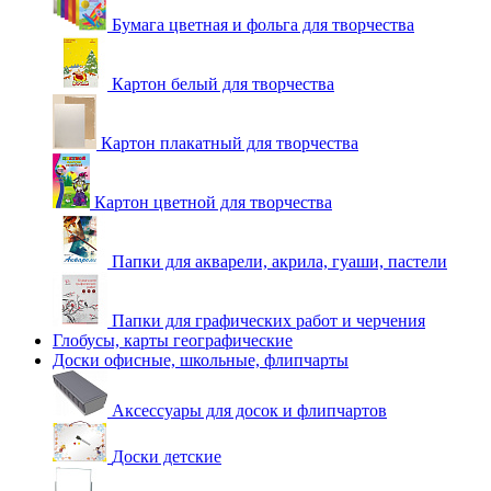
Бумага цветная и фольга для творчества
Картон белый для творчества
Картон плакатный для творчества
Картон цветной для творчества
Папки для акварели, акрила, гуаши, пастели
Папки для графических работ и черчения
Глобусы, карты географические
Доски офисные, школьные, флипчарты
Аксессуары для досок и флипчартов
Доски детские