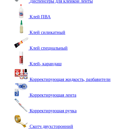
Диспенсеры для клейкой ленты
Клей ПВА
Клей силикатный
Клей специальный
Клей- карандаш
Корректирующая жидкость, разбавители
Корректирующая лента
Корректирующая ручка
Скотч двухсторонний