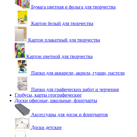
Бумага цветная и фольга для творчества
Картон белый для творчества
Картон плакатный для творчества
Картон цветной для творчества
Папки для акварели, акрила, гуаши, пастели
Папки для графических работ и черчения
Глобусы, карты географические
Доски офисные, школьные, флипчарты
Аксессуары для досок и флипчартов
Доски детские