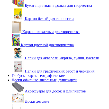
Бумага цветная и фольга для творчества
Картон белый для творчества
Картон плакатный для творчества
Картон цветной для творчества
Папки для акварели, акрила, гуаши, пастели
Папки для графических работ и черчения
Глобусы, карты географические
Доски офисные, школьные, флипчарты
Аксессуары для досок и флипчартов
Доски детские