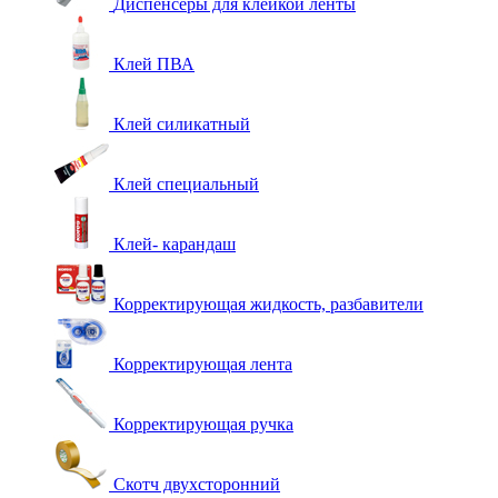
Диспенсеры для клейкой ленты
Клей ПВА
Клей силикатный
Клей специальный
Клей- карандаш
Корректирующая жидкость, разбавители
Корректирующая лента
Корректирующая ручка
Скотч двухсторонний