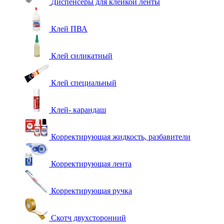
Диспенсеры для клейкой ленты
Клей ПВА
Клей силикатный
Клей специальный
Клей- карандаш
Корректирующая жидкость, разбавители
Корректирующая лента
Корректирующая ручка
Скотч двухсторонний