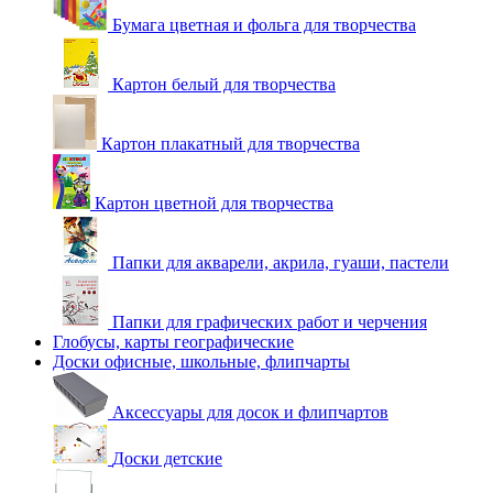
Бумага цветная и фольга для творчества
Картон белый для творчества
Картон плакатный для творчества
Картон цветной для творчества
Папки для акварели, акрила, гуаши, пастели
Папки для графических работ и черчения
Глобусы, карты географические
Доски офисные, школьные, флипчарты
Аксессуары для досок и флипчартов
Доски детские