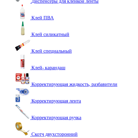
Диспенсеры для клейкой ленты
Клей ПВА
Клей силикатный
Клей специальный
Клей- карандаш
Корректирующая жидкость, разбавители
Корректирующая лента
Корректирующая ручка
Скотч двухсторонний