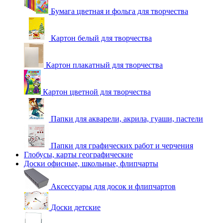
Бумага цветная и фольга для творчества
Картон белый для творчества
Картон плакатный для творчества
Картон цветной для творчества
Папки для акварели, акрила, гуаши, пастели
Папки для графических работ и черчения
Глобусы, карты географические
Доски офисные, школьные, флипчарты
Аксессуары для досок и флипчартов
Доски детские