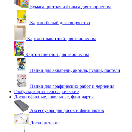
Бумага цветная и фольга для творчества
Картон белый для творчества
Картон плакатный для творчества
Картон цветной для творчества
Папки для акварели, акрила, гуаши, пастели
Папки для графических работ и черчения
Глобусы, карты географические
Доски офисные, школьные, флипчарты
Аксессуары для досок и флипчартов
Доски детские