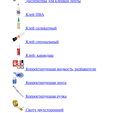
Диспенсеры для клейкой ленты
Клей ПВА
Клей силикатный
Клей специальный
Клей- карандаш
Корректирующая жидкость, разбавители
Корректирующая лента
Корректирующая ручка
Скотч двухсторонний