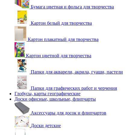
Бумага цветная и фольга для творчества
Картон белый для творчества
Картон плакатный для творчества
Картон цветной для творчества
Папки для акварели, акрила, гуаши, пастели
Папки для графических работ и черчения
Глобусы, карты географические
Доски офисные, школьные, флипчарты
Аксессуары для досок и флипчартов
Доски детские