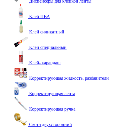
Диспенсеры для клейкой ленты
Клей ПВА
Клей силикатный
Клей специальный
Клей- карандаш
Корректирующая жидкость, разбавители
Корректирующая лента
Корректирующая ручка
Скотч двухсторонний