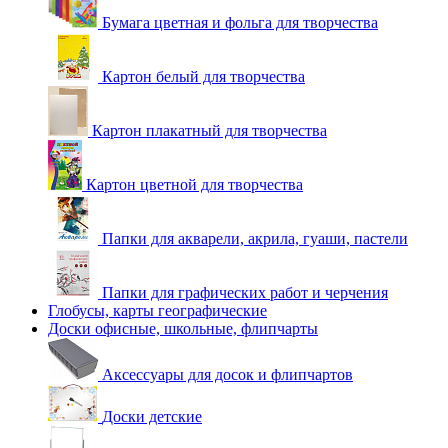
Бумага цветная и фольга для творчества
Картон белый для творчества
Картон плакатный для творчества
Картон цветной для творчества
Папки для акварели, акрила, гуаши, пастели
Папки для графических работ и черчения
Глобусы, карты географические
Доски офисные, школьные, флипчарты
Аксессуары для досок и флипчартов
Доски детские