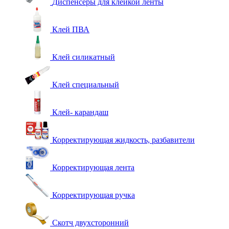
Диспенсеры для клейкой ленты
Клей ПВА
Клей силикатный
Клей специальный
Клей- карандаш
Корректирующая жидкость, разбавители
Корректирующая лента
Корректирующая ручка
Скотч двухсторонний