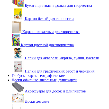
Бумага цветная и фольга для творчества
Картон белый для творчества
Картон плакатный для творчества
Картон цветной для творчества
Папки для акварели, акрила, гуаши, пастели
Папки для графических работ и черчения
Глобусы, карты географические
Доски офисные, школьные, флипчарты
Аксессуары для досок и флипчартов
Доски детские