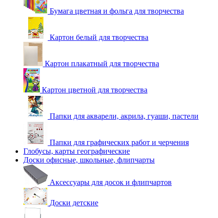
Бумага цветная и фольга для творчества
Картон белый для творчества
Картон плакатный для творчества
Картон цветной для творчества
Папки для акварели, акрила, гуаши, пастели
Папки для графических работ и черчения
Глобусы, карты географические
Доски офисные, школьные, флипчарты
Аксессуары для досок и флипчартов
Доски детские