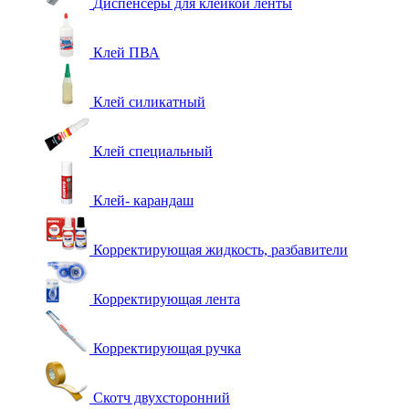
Диспенсеры для клейкой ленты
Клей ПВА
Клей силикатный
Клей специальный
Клей- карандаш
Корректирующая жидкость, разбавители
Корректирующая лента
Корректирующая ручка
Скотч двухсторонний