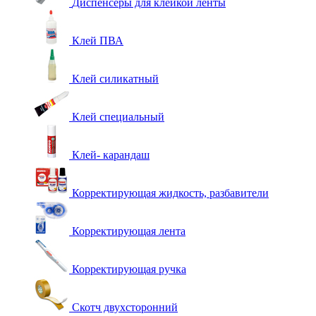
Диспенсеры для клейкой ленты
Клей ПВА
Клей силикатный
Клей специальный
Клей- карандаш
Корректирующая жидкость, разбавители
Корректирующая лента
Корректирующая ручка
Скотч двухсторонний