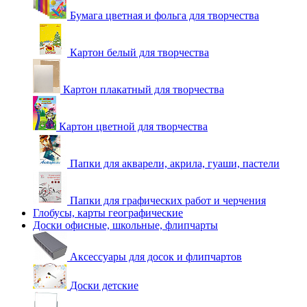
Бумага цветная и фольга для творчества
Картон белый для творчества
Картон плакатный для творчества
Картон цветной для творчества
Папки для акварели, акрила, гуаши, пастели
Папки для графических работ и черчения
Глобусы, карты географические
Доски офисные, школьные, флипчарты
Аксессуары для досок и флипчартов
Доски детские