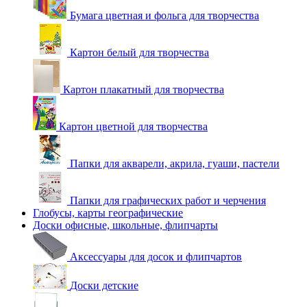
Бумага цветная и фольга для творчества
Картон белый для творчества
Картон плакатный для творчества
Картон цветной для творчества
Папки для акварели, акрила, гуаши, пастели
Папки для графических работ и черчения
Глобусы, карты географические
Доски офисные, школьные, флипчарты
Аксессуары для досок и флипчартов
Доски детские