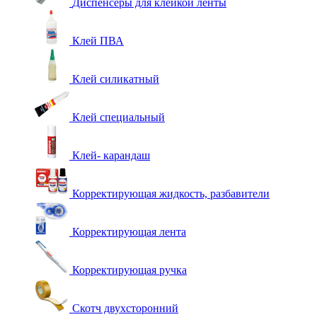
Диспенсеры для клейкой ленты
Клей ПВА
Клей силикатный
Клей специальный
Клей- карандаш
Корректирующая жидкость, разбавители
Корректирующая лента
Корректирующая ручка
Скотч двухсторонний