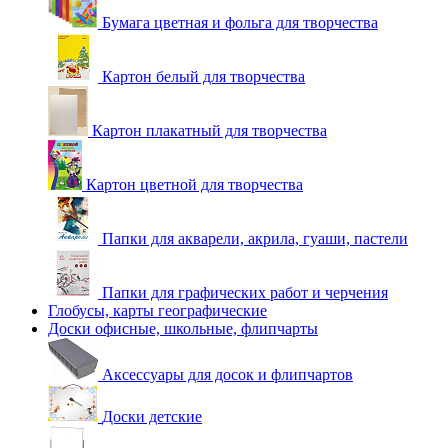
Бумага цветная и фольга для творчества
Картон белый для творчества
Картон плакатный для творчества
Картон цветной для творчества
Папки для акварели, акрила, гуаши, пастели
Папки для графических работ и черчения
Глобусы, карты географические
Доски офисные, школьные, флипчарты
Аксессуары для досок и флипчартов
Доски детские