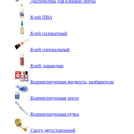
Диспенсеры для клейкой ленты
Клей ПВА
Клей силикатный
Клей специальный
Клей- карандаш
Корректирующая жидкость, разбавители
Корректирующая лента
Корректирующая ручка
Скотч двухсторонний