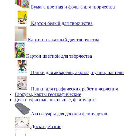
Бумага цветная и фольга для творчества
Картон белый для творчества
Картон плакатный для творчества
Картон цветной для творчества
Папки для акварели, акрила, гуаши, пастели
Папки для графических работ и черчения
Глобусы, карты географические
Доски офисные, школьные, флипчарты
Аксессуары для досок и флипчартов
Доски детские