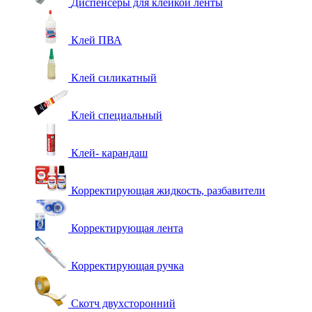
Диспенсеры для клейкой ленты
Клей ПВА
Клей силикатный
Клей специальный
Клей- карандаш
Корректирующая жидкость, разбавители
Корректирующая лента
Корректирующая ручка
Скотч двухсторонний