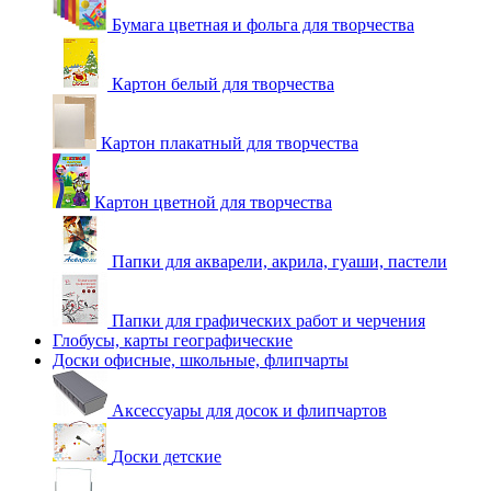
Бумага цветная и фольга для творчества
Картон белый для творчества
Картон плакатный для творчества
Картон цветной для творчества
Папки для акварели, акрила, гуаши, пастели
Папки для графических работ и черчения
Глобусы, карты географические
Доски офисные, школьные, флипчарты
Аксессуары для досок и флипчартов
Доски детские