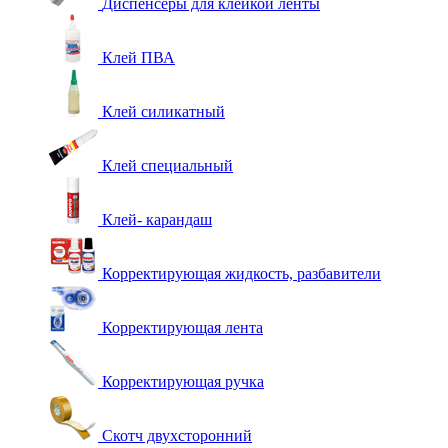
Диспенсеры для клейкой ленты
Клей ПВА
Клей силикатный
Клей специальный
Клей- карандаш
Корректирующая жидкость, разбавители
Корректирующая лента
Корректирующая ручка
Скотч двухсторонний