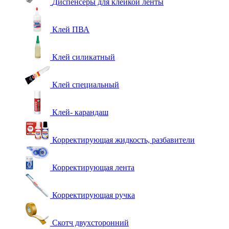
Диспенсеры для клейкой ленты
Клей ПВА
Клей силикатный
Клей специальный
Клей- карандаш
Корректирующая жидкость, разбавители
Корректирующая лента
Корректирующая ручка
Скотч двухсторонний