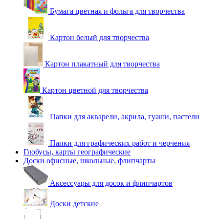
Бумага цветная и фольга для творчества
Картон белый для творчества
Картон плакатный для творчества
Картон цветной для творчества
Папки для акварели, акрила, гуаши, пастели
Папки для графических работ и черчения
Глобусы, карты географические
Доски офисные, школьные, флипчарты
Аксессуары для досок и флипчартов
Доски детские