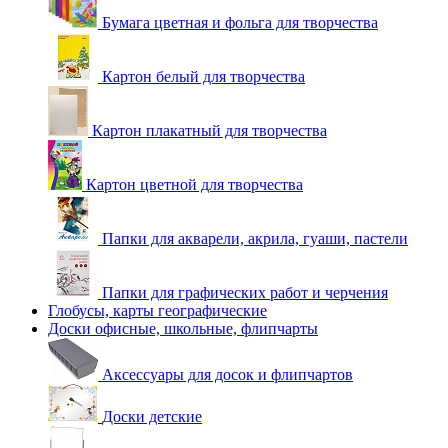
Бумага цветная и фольга для творчества
Картон белый для творчества
Картон плакатный для творчества
Картон цветной для творчества
Папки для акварели, акрила, гуаши, пастели
Папки для графических работ и черчения
Глобусы, карты географические
Доски офисные, школьные, флипчарты
Аксессуары для досок и флипчартов
Доски детские