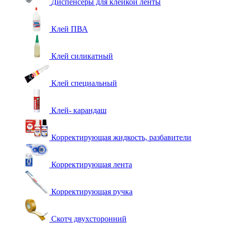
Диспенсеры для клейкой ленты
Клей ПВА
Клей силикатный
Клей специальный
Клей- карандаш
Корректирующая жидкость, разбавители
Корректирующая лента
Корректирующая ручка
Скотч двухсторонний