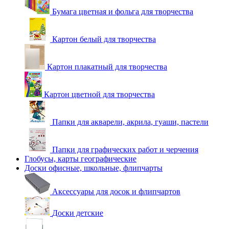
Бумага цветная и фольга для творчества
Картон белый для творчества
Картон плакатный для творчества
Картон цветной для творчества
Папки для акварели, акрила, гуаши, пастели
Папки для графических работ и черчения
Глобусы, карты географические
Доски офисные, школьные, флипчарты
Аксессуары для досок и флипчартов
Доски детские