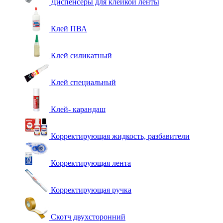
Диспенсеры для клейкой ленты
Клей ПВА
Клей силикатный
Клей специальный
Клей- карандаш
Корректирующая жидкость, разбавители
Корректирующая лента
Корректирующая ручка
Скотч двухсторонний