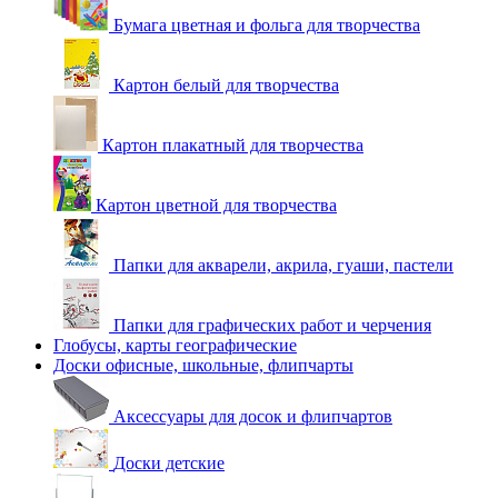
Бумага цветная и фольга для творчества
Картон белый для творчества
Картон плакатный для творчества
Картон цветной для творчества
Папки для акварели, акрила, гуаши, пастели
Папки для графических работ и черчения
Глобусы, карты географические
Доски офисные, школьные, флипчарты
Аксессуары для досок и флипчартов
Доски детские