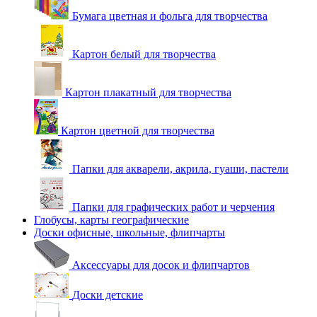
Бумага цветная и фольга для творчества
Картон белый для творчества
Картон плакатный для творчества
Картон цветной для творчества
Папки для акварели, акрила, гуаши, пастели
Папки для графических работ и черчения
Глобусы, карты географические
Доски офисные, школьные, флипчарты
Аксессуары для досок и флипчартов
Доски детские