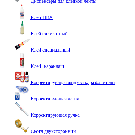
Диспенсеры для клейкой ленты
Клей ПВА
Клей силикатный
Клей специальный
Клей- карандаш
Корректирующая жидкость, разбавители
Корректирующая лента
Корректирующая ручка
Скотч двухсторонний