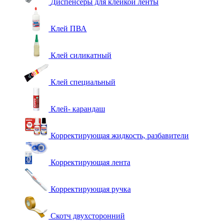
Диспенсеры для клейкой ленты
Клей ПВА
Клей силикатный
Клей специальный
Клей- карандаш
Корректирующая жидкость, разбавители
Корректирующая лента
Корректирующая ручка
Скотч двухсторонний