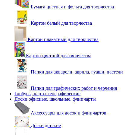
Бумага цветная и фольга для творчества
Картон белый для творчества
Картон плакатный для творчества
Картон цветной для творчества
Папки для акварели, акрила, гуаши, пастели
Папки для графических работ и черчения
Глобусы, карты географические
Доски офисные, школьные, флипчарты
Аксессуары для досок и флипчартов
Доски детские