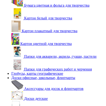
Бумага цветная и фольга для творчества
Картон белый для творчества
Картон плакатный для творчества
Картон цветной для творчества
Папки для акварели, акрила, гуаши, пастели
Папки для графических работ и черчения
Глобусы, карты географические
Доски офисные, школьные, флипчарты
Аксессуары для досок и флипчартов
Доски детские