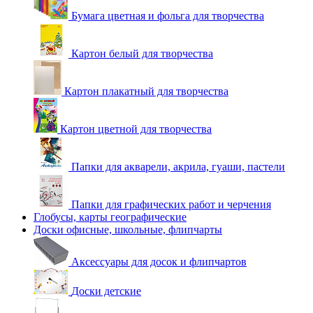
Бумага цветная и фольга для творчества
Картон белый для творчества
Картон плакатный для творчества
Картон цветной для творчества
Папки для акварели, акрила, гуаши, пастели
Папки для графических работ и черчения
Глобусы, карты географические
Доски офисные, школьные, флипчарты
Аксессуары для досок и флипчартов
Доски детские