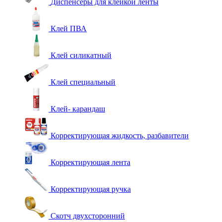
Диспенсеры для клейкой ленты
Клей ПВА
Клей силикатный
Клей специальный
Клей- карандаш
Корректирующая жидкость, разбавители
Корректирующая лента
Корректирующая ручка
Скотч двухсторонний