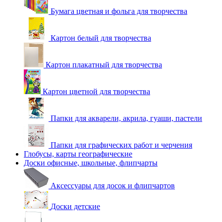
Бумага цветная и фольга для творчества
Картон белый для творчества
Картон плакатный для творчества
Картон цветной для творчества
Папки для акварели, акрила, гуаши, пастели
Папки для графических работ и черчения
Глобусы, карты географические
Доски офисные, школьные, флипчарты
Аксессуары для досок и флипчартов
Доски детские