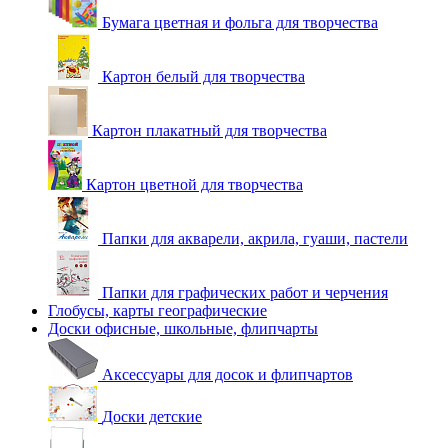
Бумага цветная и фольга для творчества
Картон белый для творчества
Картон плакатный для творчества
Картон цветной для творчества
Папки для акварели, акрила, гуаши, пастели
Папки для графических работ и черчения
Глобусы, карты географические
Доски офисные, школьные, флипчарты
Аксессуары для досок и флипчартов
Доски детские