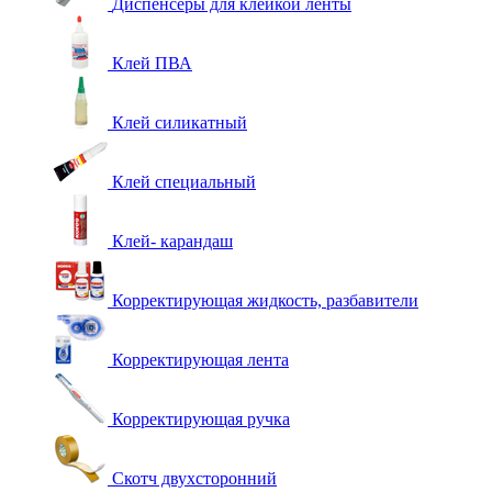
Диспенсеры для клейкой ленты
Клей ПВА
Клей силикатный
Клей специальный
Клей- карандаш
Корректирующая жидкость, разбавители
Корректирующая лента
Корректирующая ручка
Скотч двухсторонний