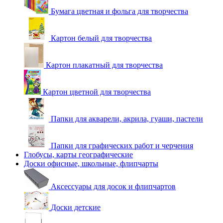
Бумага цветная и фольга для творчества
Картон белый для творчества
Картон плакатный для творчества
Картон цветной для творчества
Папки для акварели, акрила, гуаши, пастели
Папки для графических работ и черчения
Глобусы, карты географические
Доски офисные, школьные, флипчарты
Аксессуары для досок и флипчартов
Доски детские